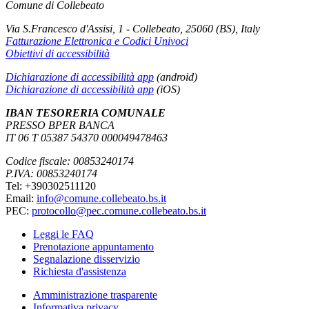
Comune di Collebeato
Via S.Francesco d'Assisi, 1 - Collebeato, 25060 (BS), Italy
Fatturazione Elettronica e Codici Univoci
Obiettivi di accessibilità
Dichiarazione di accessibilità app
(android)
Dichiarazione di accessibilità app
(iOS)
IBAN TESORERIA COMUNALE
PRESSO BPER BANCA
IT 06 T 05387 54370 000049478463
Codice fiscale: 00853240174
P.IVA: 00853240174
Tel: +390302511120
Email:
info@comune.collebeato.bs.it
PEC:
protocollo@pec.comune.collebeato.bs.it
Leggi le FAQ
Prenotazione appuntamento
Segnalazione disservizio
Richiesta d'assistenza
Amministrazione trasparente
Informativa privacy