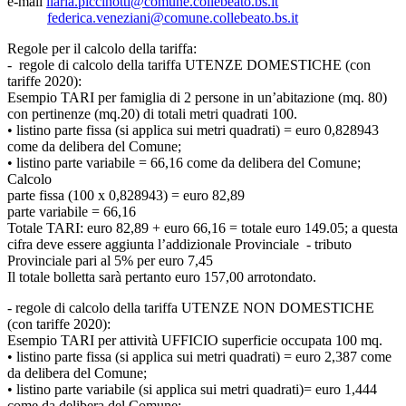
e-mail
ilaria.piccinotti@comune.collebeato.bs.it
federica.veneziani@comune.collebeato.bs.it
Regole per il calcolo della tariffa:
- regole di calcolo della tariffa UTENZE DOMESTICHE (con
tariffe 2020):
Esempio TARI per famiglia di 2 persone in un’abitazione (mq. 80)
con pertinenze (mq.20) di totali metri quadrati 100.
• listino parte fissa (si applica sui metri quadrati) = euro 0,828943
come da delibera del Comune;
• listino parte variabile = 66,16 come da delibera del Comune;
Calcolo
parte fissa (100 x 0,828943) = euro 82,89
parte variabile = 66,16
Totale TARI: euro 82,89 + euro 66,16 = totale euro 149.05; a questa
cifra deve essere aggiunta l’addizionale Provinciale - tributo
Provinciale pari al 5% per euro 7,45
Il totale bolletta sarà pertanto euro 157,00 arrotondato.
- regole di calcolo della tariffa UTENZE NON DOMESTICHE
(con tariffe 2020):
Esempio TARI per attività UFFICIO superficie occupata 100 mq.
• listino parte fissa (si applica sui metri quadrati) = euro 2,387 come
da delibera del Comune;
• listino parte variabile (si applica sui metri quadrati)= euro 1,444
come da delibera del Comune;