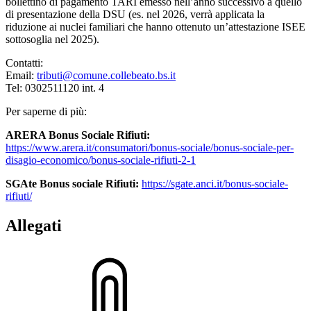
bollettino di pagamento TARI emesso nell’anno successivo a quello
di presentazione della DSU (es. nel 2026, verrà applicata la
riduzione ai nuclei familiari che hanno ottenuto un’attestazione ISEE
sottosoglia nel 2025).
Contatti:
Email:
tributi@comune.collebeato.bs.it
Tel: 0302511120 int. 4
Per saperne di più:
ARERA Bonus Sociale Rifiuti:
https://www.arera.it/consumatori/bonus-sociale/bonus-sociale-per-
disagio-economico/bonus-sociale-rifiuti-2-1
SGAte Bonus sociale Rifiuti:
https://sgate.anci.it/bonus-sociale-
rifiuti/
Allegati