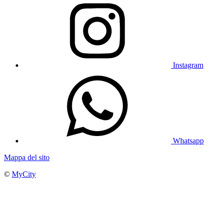
Instagram
Whatsapp
Mappa del sito
©
MyCity