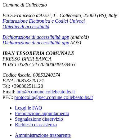
Comune di Collebeato
Via S.Francesco d'Assisi, 1 - Collebeato, 25060 (BS), Italy
Fatturazione Elettronica e Codici Univoci
Obiettivi di accessibilità
Dichiarazione di accessibilità app
(android)
Dichiarazione di accessibilità app
(iOS)
IBAN TESORERIA COMUNALE
PRESSO BPER BANCA
IT 06 T 05387 54370 000049478463
Codice fiscale: 00853240174
P.IVA: 00853240174
Tel: +390302511120
Email:
info@comune.collebeato.bs.it
PEC:
protocollo@pec.comune.collebeato.bs.it
Leggi le FAQ
Prenotazione appuntamento
Segnalazione disservizio
Richiesta d'assistenza
Amministrazione trasparente