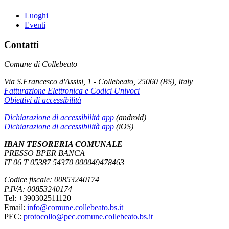
Luoghi
Eventi
Contatti
Comune di Collebeato
Via S.Francesco d'Assisi, 1 - Collebeato, 25060 (BS), Italy
Fatturazione Elettronica e Codici Univoci
Obiettivi di accessibilità
Dichiarazione di accessibilità app
(android)
Dichiarazione di accessibilità app
(iOS)
IBAN TESORERIA COMUNALE
PRESSO BPER BANCA
IT 06 T 05387 54370 000049478463
Codice fiscale: 00853240174
P.IVA: 00853240174
Tel: +390302511120
Email:
info@comune.collebeato.bs.it
PEC:
protocollo@pec.comune.collebeato.bs.it